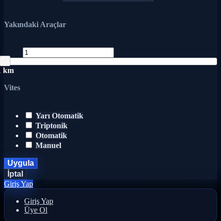
Yakındaki Araçlar
1 km
Vites
Yarı Otomatik
Triptonik
Otomatik
Manuel
Uygula
İptal
Giriş Yap
Giriş Yap
Üye Ol