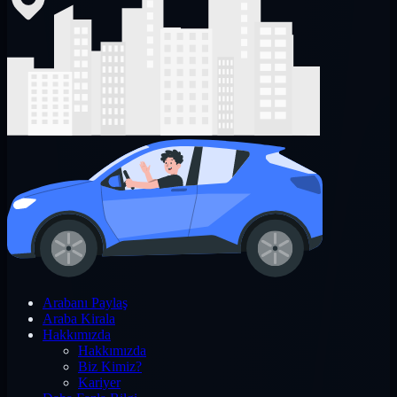
Arabanı Paylaş
Araba Kirala
Hakkımızda
Hakkımızda
Biz Kimiz?
Kariyer