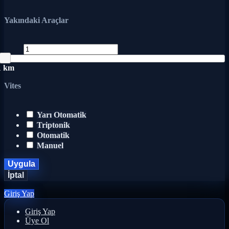
Yakındaki Araçlar
1 km
Vites
Yarı Otomatik
Triptonik
Otomatik
Manuel
Uygula
İptal
Giriş Yap
Giriş Yap
Üye Ol