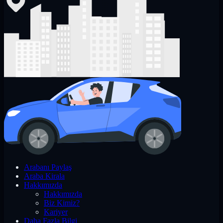
Arabanı Paylaş
Araba Kirala
Hakkımızda
Hakkımızda
Biz Kimiz?
Kariyer
Daha Fazla Bilgi