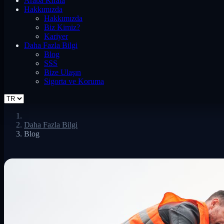
Araba Kirala
Hakkımızda
Hakkımızda
Biz Kimiz?
Kariyer
Daha Fazla Bilgi
Blog
SSS
Bize Ulaşın
Sigorta ve Koruma
Daha Fazla Bilgi
Blog