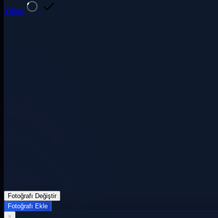
Yükle
Fotoğrafı Değiştir
Fotoğrafı Ekle
×