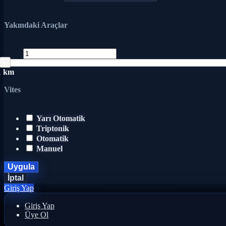
Yakındaki Araçlar
1 km
Vites
Yarı Otomatik
Triptonik
Otomatik
Manuel
Uygula
İptal
Giriş Yap
Giriş Yap
Üye Ol