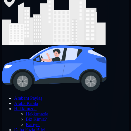
Arabanı Paylaş
Araba Kirala
Hakkımızda
Hakkımızda
Biz Kimiz?
Kariyer
Daha Fazla Bilgi