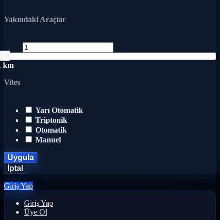
Yakındaki Araçlar
1 km
Vites
Yarı Otomatik
Triptonik
Otomatik
Manuel
Uygula
İptal
Giriş Yap
Giriş Yap
Üye Ol