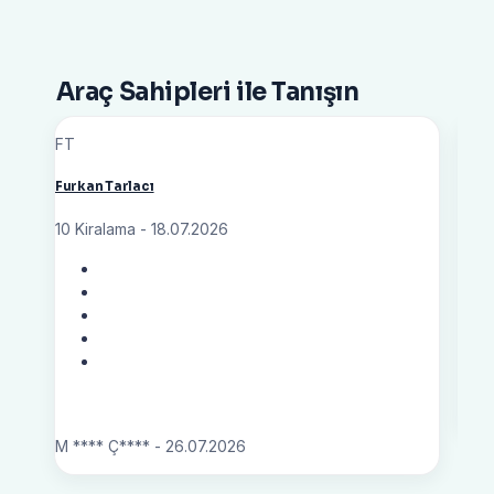
Araç Sahipleri ile Tanışın
FT
Yılm
Furkan Tarlacı
2 Ki
10 Kiralama - 18.07.2026
S **
M **** Ç**** - 26.07.2026