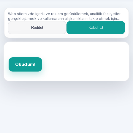
Web sitemizde içerik ve reklam görüntülemek, analitik faaliyetler
gerçekleştirmek ve kullanıcıların alışkanlıklarını takip etmek için
çerezler kullanıyoruz. Çerez kullanımımız hakkında ayrıntılı bilgiyi
Reddet
Kabul Et
Çerez Politikamızda
bulabilirsiniz.“Kabul Et” butonu ile tüm
çerezleri kabul edebilir veya “Reddet” butonu ile çerezleri
reddedebilirsiniz.
Okudum!