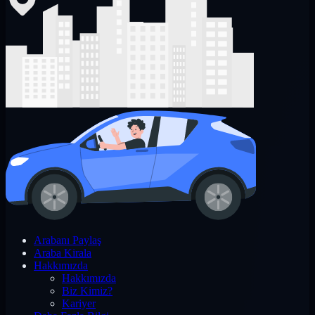
Arabanı Paylaş
Araba Kirala
Hakkımızda
Hakkımızda
Biz Kimiz?
Kariyer