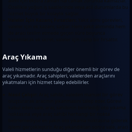
alımı için ekstra zaman harcamak zorunda kalmazlar.
Özellikle yoğun iş saatlerinde veya acil durumlarda bu
hizmet büyük bir kolaylık sağlar.
Valeler İçin Kazanç Fırsatları:
Yakıt alımı görevleri,
valeler için ek kazanç sağlar. Hem yakıt alımında hem
de aracı teslim etmede geçen süre boyunca
kazanılacak ek ücret, valeler için cazip bir fırsattır.
Araç Yıkama
Valeli hizmetlerin sunduğu diğer önemli bir görev de
araç yıkamadır. Araç sahipleri, valelerden araçlarını
yıkatmaları için hizmet talep edebilirler.
Nasıl Çalışır:
Araç sahibi, valeden manuel bir görev
oluşturarak aracının yıkanmasını talep eder. Görevi
kabul eden vale, araç sahibinin belirlediği oto yıkama
noktasına veya araç sahibi herhangi bir nokta
belirlemediyse en yakın oto yıkama noktasına giderek
işlemi gerçekleştirir. Araç yıkandıktan sonra vale, aracı