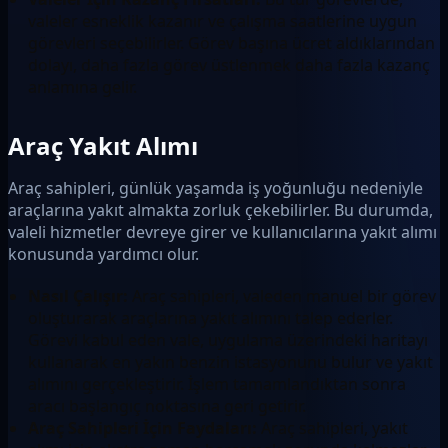
valeler esneklik kazanır ve çalışma saatlerine uygun
görevleri seçebilirler. Görev başına ücret aldıklarından
dolayı, daha fazla görev üstlenmek daha fazla kazanç
anlamına gelir.
Araç Yakıt Alımı
Araç sahipleri, günlük yaşamda iş yoğunluğu nedeniyle
araçlarına yakıt almakta zorluk çekebilirler. Bu durumda,
valeli hizmetler devreye girer ve kullanıcılarına yakıt alımı
konusunda yardımcı olur.
Nasıl Çalışır:
Araç sahipleri, valeden manuel bir görev
oluşturarak araçlarına yakıt alımını talep ederler.
Görevi kabul eden vale, uygulama üzerindeki haritayı
kullanarak en yakın benzin istasyonunu bulur ve yakıt
alımını gerçekleştirir. İşlem tamamlandıktan sonra
aracı başlangıç noktasına geri getirir.
Araç Sahipleri İçin Faydaları:
Araç sahipleri, yakıt