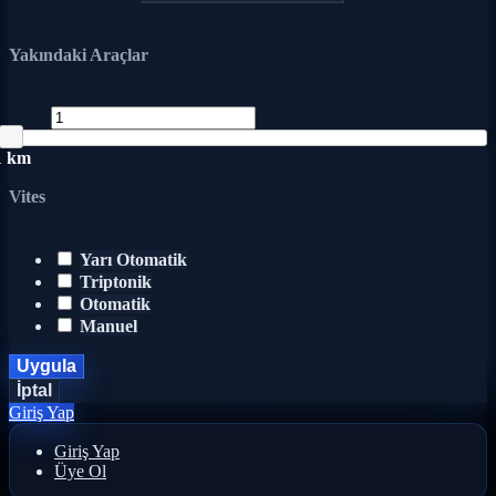
Yakındaki Araçlar
1 km
Vites
Yarı Otomatik
Triptonik
Otomatik
Manuel
Uygula
İptal
Giriş Yap
Giriş Yap
Üye Ol