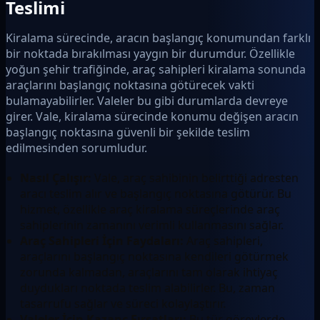
Teslimi
Kiralama sürecinde, aracın başlangıç konumundan farklı
bir noktada bırakılması yaygın bir durumdur. Özellikle
yoğun şehir trafiğinde, araç sahipleri kiralama sonunda
araçlarını başlangıç noktasına götürecek vakti
bulamayabilirler. Valeler bu gibi durumlarda devreye
girer. Vale, kiralama sürecinde konumu değişen aracın
başlangıç noktasına güvenli bir şekilde teslim
edilmesinden sorumludur.
Nasıl Çalışır:
Vale, araç sahibinin belirttiği adresten
aracı teslim alır ve başlangıç noktasına götürür. Bu
hizmet, özellikle araç kiralama süreçlerinde araç
sahiplerinin zamanını verimli kullanmasını sağlar.
Araç Sahipleri İçin Faydaları:
Araç sahipleri,
araçlarını başlangıç noktasına kendileri götürmek
zorunda kalmadan, araçlarını tam olarak ihtiyaç
duydukları noktada teslim alabilirler. Bu, zaman
tasarrufu sağlar ve süreci kolaylaştırır.
Valeler İçin Kazanç Fırsatları:
Bu tür görevlerde,