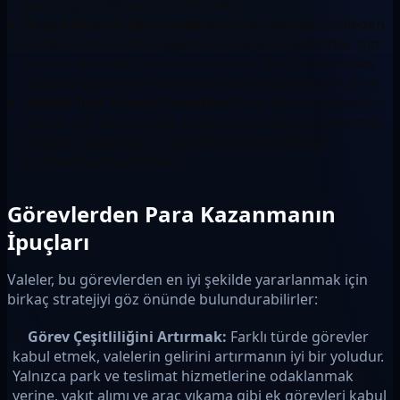
başlangıç noktasına teslim eder.
Araç Sahipleri İçin Faydaları:
Araç sahipleri, valeden
aldıkları bu hizmet sayesinde araçlarını yıkatmak için
zaman ayırmak zorunda kalmazlar. Araç, tam ihtiyaç
duyulan zamanda ve tertemiz bir şekilde teslim alınır.
Valeler İçin Kazanç Fırsatları:
Araç yıkama görevleri,
valeler için ekstra gelir sağlar. Görev sayısını artırmak
isteyen valeler, bu tür görevleri tercih ederek
gelirlerini artırabilirler.
Görevlerden Para Kazanmanın
İpuçları
Valeler, bu görevlerden en iyi şekilde yararlanmak için
birkaç stratejiyi göz önünde bulundurabilirler:
Görev Çeşitliliğini Artırmak:
Farklı türde görevler
kabul etmek, valelerin gelirini artırmanın iyi bir yoludur.
Yalnızca park ve teslimat hizmetlerine odaklanmak
yerine, yakıt alımı ve araç yıkama gibi ek görevleri kabul