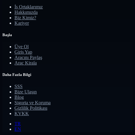
İş Ortaklarımız
Hakkımızda
Biz Kimiz?
Kariyer
Başla
Üye Ol
Giriş Yap
Aracını Paylaş
Araç Kirala
Daha Fazla Bilgi
SSS
Bize Ulaşın
Blog
Sigorta ve Koruma
Gizlilik Politikası
KVKK
TR
EN