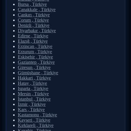
Bursa , Türkiye
Çanakkale , Türkiye
Çankırı , Türkiye
Çorum , Türkiye
Denizli , Türkiye
Diyarbakır , Türkiye
Edirne , Türkiye
Elazığ , Türkiye
Erzincan , Türkiye
Erzurum , Türkiye
Eskişehir , Türkiye
Gaziantep , Türkiye
Giresun , Türkiye
Gümüşhane , Türkiye
Hakkari , Türkiye
Hatay , Türkiye
Isparta , Türkiye
Mersin , Türkiye
İstanbul , Türkiye
İzmir , Türkiye
Kars , Türkiye
Kastamonu , Türkiye
Kayseri , Türkiye
Kırklareli , Türkiye
Kırşehir , Türkiye