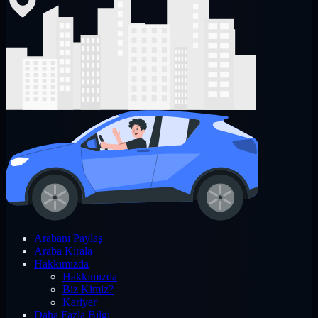
Arabanı Paylaş
Araba Kirala
Hakkımızda
Hakkımızda
Biz Kimiz?
Kariyer
Daha Fazla Bilgi