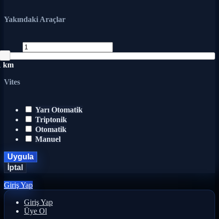
Yakındaki Araçlar
1 km
Vites
Yarı Otomatik
Triptonik
Otomatik
Manuel
Uygula
İptal
Giriş Yap
Giriş Yap
Üye Ol