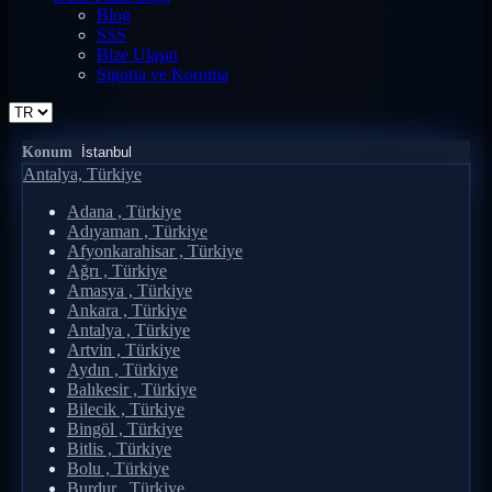
Blog
SSS
Bize Ulaşın
Sigorta ve Koruma
Konum
Antalya, Türkiye
Adana , Türkiye
Adıyaman , Türkiye
Afyonkarahisar , Türkiye
Ağrı , Türkiye
Amasya , Türkiye
Ankara , Türkiye
Antalya , Türkiye
Artvin , Türkiye
Aydın , Türkiye
Balıkesir , Türkiye
Bilecik , Türkiye
Bingöl , Türkiye
Bitlis , Türkiye
Bolu , Türkiye
Burdur , Türkiye