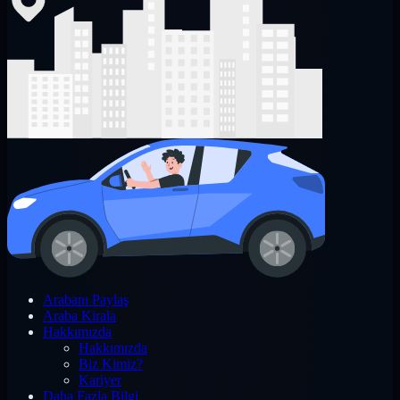
Arabanı Paylaş
Araba Kirala
Hakkımızda
Hakkımızda
Biz Kimiz?
Kariyer
Daha Fazla Bilgi