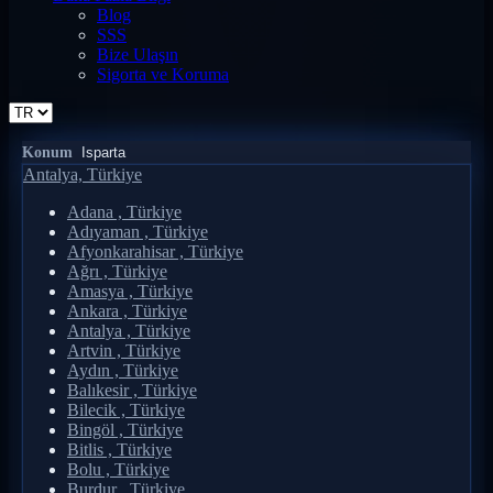
Blog
SSS
Bize Ulaşın
Sigorta ve Koruma
Konum
Antalya, Türkiye
Adana , Türkiye
Adıyaman , Türkiye
Afyonkarahisar , Türkiye
Ağrı , Türkiye
Amasya , Türkiye
Ankara , Türkiye
Antalya , Türkiye
Artvin , Türkiye
Aydın , Türkiye
Balıkesir , Türkiye
Bilecik , Türkiye
Bingöl , Türkiye
Bitlis , Türkiye
Bolu , Türkiye
Burdur , Türkiye