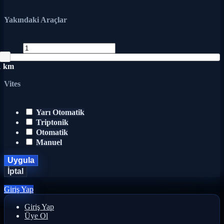
Yakındaki Araçlar
1 km
Vites
Yarı Otomatik
Triptonik
Otomatik
Manuel
Uygula
İptal
Giriş Yap
Giriş Yap
Üye Ol