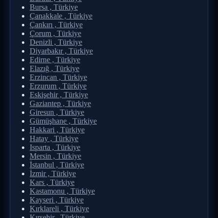
Bursa , Türkiye
Çanakkale , Türkiye
Çankırı , Türkiye
Çorum , Türkiye
Denizli , Türkiye
Diyarbakır , Türkiye
Edirne , Türkiye
Elazığ , Türkiye
Erzincan , Türkiye
Erzurum , Türkiye
Eskişehir , Türkiye
Gaziantep , Türkiye
Giresun , Türkiye
Gümüşhane , Türkiye
Hakkari , Türkiye
Hatay , Türkiye
Isparta , Türkiye
Mersin , Türkiye
İstanbul , Türkiye
İzmir , Türkiye
Kars , Türkiye
Kastamonu , Türkiye
Kayseri , Türkiye
Kırklareli , Türkiye
Kırşehir , Türkiye