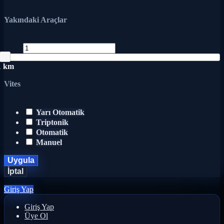
Yakındaki Araçlar
1 km
Vites
Yarı Otomatik
Triptonik
Otomatik
Manuel
Uygula
İptal
Giriş Yap
Giriş Yap
Üye Ol