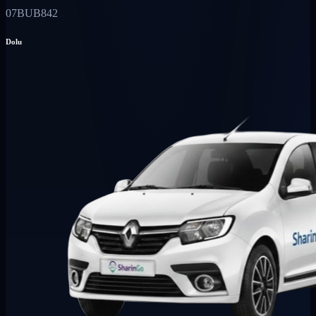
07BUB842
Dolu