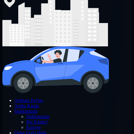
Arabanı Paylaş
Araba Kirala
Hakkımızda
Hakkımızda
Biz Kimiz?
Kariyer
Daha Fazla Bilgi