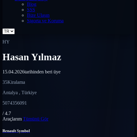
Blog
SSS
Bize Ulaşın
Sigorta ve Koruma
HY
Hasan Yılmaz
15.04.2026
tarihinden beri üye
35
Kiralama
Antalya , Türkiye
5074356091
/ 4.7
Araçlarım
Tümünü Gör
Renault Symbol